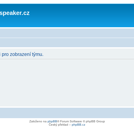
speaker.cz
i pro zobrazení týmu.
Založeno na
phpBB
® Forum Software © phpBB Group
Český překlad –
phpBB.cz