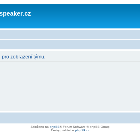
speaker.cz
i pro zobrazení týmu.
Založeno na
phpBB
® Forum Software © phpBB Group
Český překlad –
phpBB.cz