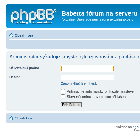
Babetta fórum na serveru 
Aktuálně: Dnes zde není žádná aktuální akce...
Obsah fóra
Administrátor vyžaduje, abyste byli registrováni a přihlášen
Uživatelské jméno:
Heslo:
Zapomněl(a) jsem heslo
Přihlásit mě automaticky při každé návštěvě
Skrýt můj online stav pro toto přihlášení
Obsah fóra
Založeno na
php
Čes