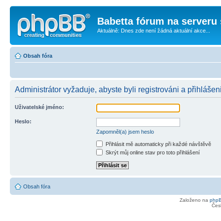
Babetta fórum na serveru 
Aktuálně: Dnes zde není žádná aktuální akce...
Obsah fóra
Administrátor vyžaduje, abyste byli registrováni a přihlášen
Uživatelské jméno:
Heslo:
Zapomněl(a) jsem heslo
Přihlásit mě automaticky při každé návštěvě
Skrýt můj online stav pro toto přihlášení
Obsah fóra
Založeno na
php
Čes