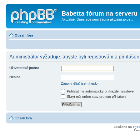
Babetta fórum na serveru 
Aktuálně: Dnes zde není žádná aktuální akce...
Obsah fóra
Administrátor vyžaduje, abyste byli registrováni a přihlášen
Uživatelské jméno:
Heslo:
Zapomněl(a) jsem heslo
Přihlásit mě automaticky při každé návštěvě
Skrýt můj online stav pro toto přihlášení
Obsah fóra
Založeno na
php
Čes