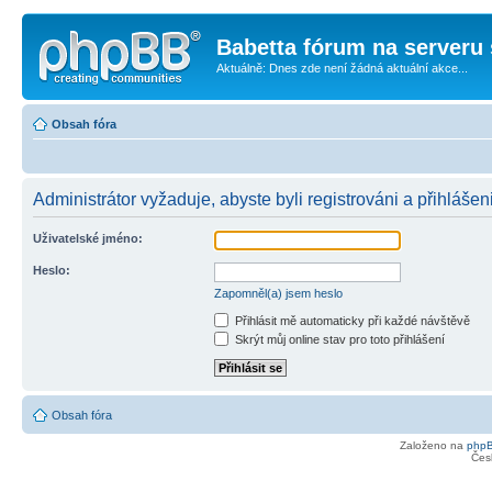
Babetta fórum na serveru 
Aktuálně: Dnes zde není žádná aktuální akce...
Obsah fóra
Administrátor vyžaduje, abyste byli registrováni a přihlášen
Uživatelské jméno:
Heslo:
Zapomněl(a) jsem heslo
Přihlásit mě automaticky při každé návštěvě
Skrýt můj online stav pro toto přihlášení
Obsah fóra
Založeno na
php
Čes