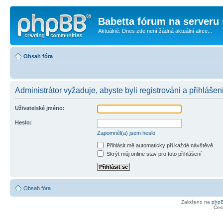
Babetta fórum na serveru 
Aktuálně: Dnes zde není žádná aktuální akce...
Obsah fóra
Administrátor vyžaduje, abyste byli registrováni a přihlášen
Uživatelské jméno:
Heslo:
Zapomněl(a) jsem heslo
Přihlásit mě automaticky při každé návštěvě
Skrýt můj online stav pro toto přihlášení
Obsah fóra
Založeno na
php
Čes