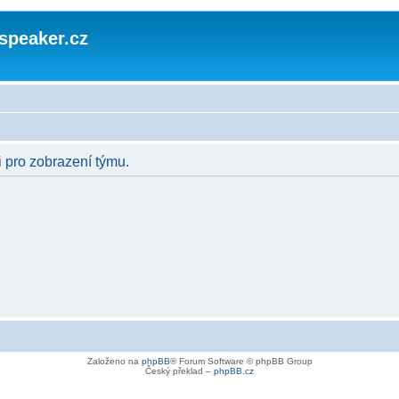
speaker.cz
i pro zobrazení týmu.
Založeno na
phpBB
® Forum Software © phpBB Group
Český překlad –
phpBB.cz