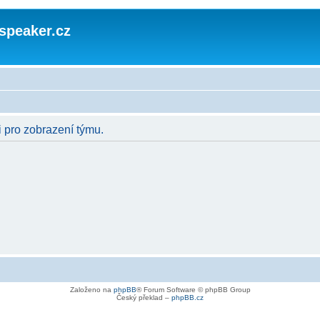
speaker.cz
i pro zobrazení týmu.
Založeno na
phpBB
® Forum Software © phpBB Group
Český překlad –
phpBB.cz