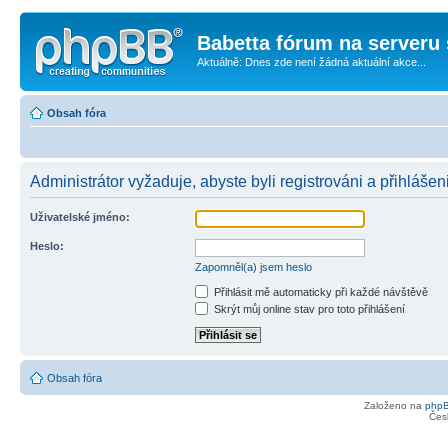
Babetta fórum na serveru 
Aktuálně: Dnes zde není žádná aktuální akce...
Obsah fóra
Administrátor vyžaduje, abyste byli registrováni a přihlášen
Uživatelské jméno:
Heslo:
Zapomněl(a) jsem heslo
Přihlásit mě automaticky při každé návštěvě
Skrýt můj online stav pro toto přihlášení
Obsah fóra
Založeno na
php
Čes