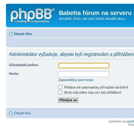
Babetta fórum na serveru 
Aktuálně: Dnes zde není žádná aktuální akce...
Obsah fóra
Administrátor vyžaduje, abyste byli registrováni a přihlášen
Uživatelské jméno:
Heslo:
Zapomněl(a) jsem heslo
Přihlásit mě automaticky při každé návštěvě
Skrýt můj online stav pro toto přihlášení
Obsah fóra
Založeno na
php
Čes