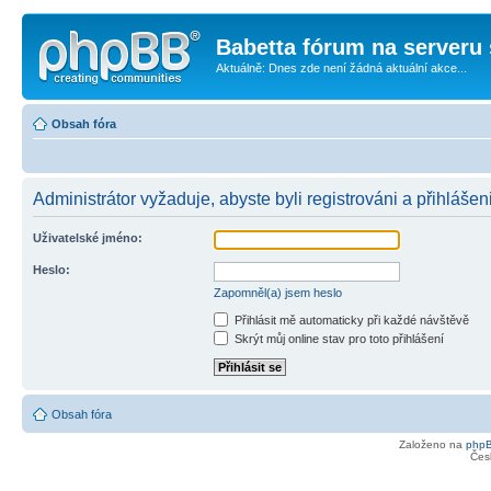
Babetta fórum na serveru 
Aktuálně: Dnes zde není žádná aktuální akce...
Obsah fóra
Administrátor vyžaduje, abyste byli registrováni a přihlášeni
Uživatelské jméno:
Heslo:
Zapomněl(a) jsem heslo
Přihlásit mě automaticky při každé návštěvě
Skrýt můj online stav pro toto přihlášení
Obsah fóra
Založeno na
php
Čes