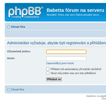
Babetta fórum na serveru 
Aktuálně: Dnes zde není žádná aktuální akce...
Obsah fóra
Administrátor vyžaduje, abyste byli registrováni a přihlášeni
Uživatelské jméno:
Heslo:
Zapomněl(a) jsem heslo
Přihlásit mě automaticky při každé návštěvě
Skrýt můj online stav pro toto přihlášení
Obsah fóra
Založeno na
php
Čes