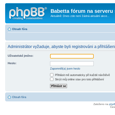
Babetta fórum na serveru 
Aktuálně: Dnes zde není žádná aktuální akce...
Obsah fóra
Administrátor vyžaduje, abyste byli registrováni a přihlášeni
Uživatelské jméno:
Heslo:
Zapomněl(a) jsem heslo
Přihlásit mě automaticky při každé návštěvě
Skrýt můj online stav pro toto přihlášení
Obsah fóra
Založeno na
php
Čes