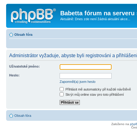
Babetta fórum na serveru 
Aktuálně: Dnes zde není žádná aktuální akce...
Obsah fóra
Administrátor vyžaduje, abyste byli registrováni a přihlášeni
Uživatelské jméno:
Heslo:
Zapomněl(a) jsem heslo
Přihlásit mě automaticky při každé návštěvě
Skrýt můj online stav pro toto přihlášení
Obsah fóra
Založeno na
php
Čes