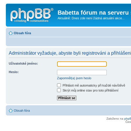
Babetta fórum na serveru 
Aktuálně: Dnes zde není žádná aktuální akce...
Obsah fóra
Administrátor vyžaduje, abyste byli registrováni a přihlášeni
Uživatelské jméno:
Heslo:
Zapomněl(a) jsem heslo
Přihlásit mě automaticky při každé návštěvě
Skrýt můj online stav pro toto přihlášení
Obsah fóra
Založeno na
php
Čes