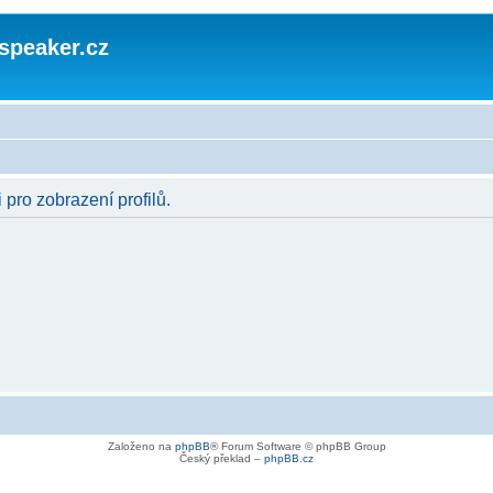
speaker.cz
 pro zobrazení profilů.
Založeno na
phpBB
® Forum Software © phpBB Group
Český překlad –
phpBB.cz