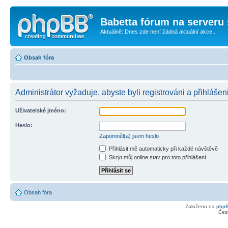
Babetta fórum na serveru 
Aktuálně: Dnes zde není žádná aktuální akce...
Obsah fóra
Administrátor vyžaduje, abyste byli registrováni a přihlášeni
Uživatelské jméno:
Heslo:
Zapomněl(a) jsem heslo
Přihlásit mě automaticky při každé návštěvě
Skrýt můj online stav pro toto přihlášení
Obsah fóra
Založeno na
php
Čes