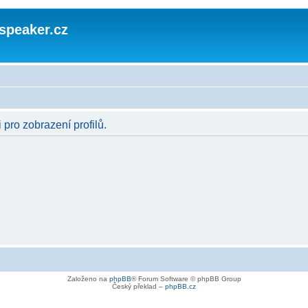
speaker.cz
 pro zobrazení profilů.
Založeno na
phpBB
® Forum Software © phpBB Group
Český překlad –
phpBB.cz