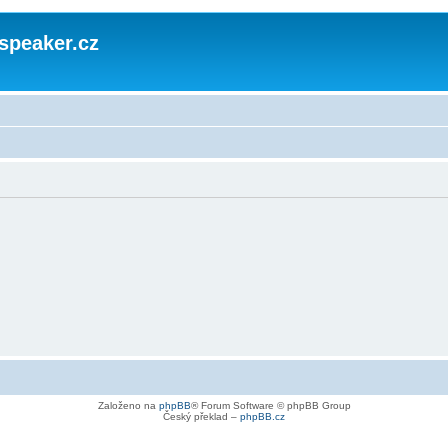
speaker.cz
Založeno na
phpBB
® Forum Software © phpBB Group
Český překlad –
phpBB.cz