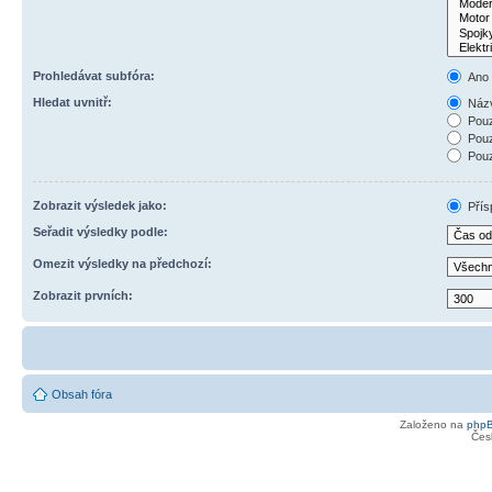
Prohledávat subfóra:
Ano
Hledat uvnitř:
Názv
Pouz
Pouz
Pouz
Zobrazit výsledek jako:
Přís
Seřadit výsledky podle:
Omezit výsledky na předchozí:
Zobrazit prvních:
Obsah fóra
Založeno na
php
Čes