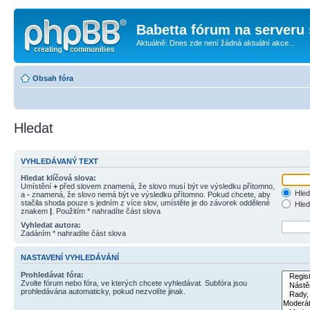
Babetta fórum na serveru 
Aktuálně: Dnes zde není žádná aktuální akce...
Obsah fóra
Hledat
VYHLEDÁVANÝ TEXT
Hledat klíčová slova:
Umístění
+
před slovem znamená, že slovo musí být ve výsledku přítomno,
Hled
a
-
znamená, že slovo nemá být ve výsledku přítomno. Pokud chcete, aby
stačila shoda pouze s jedním z více slov, umístěte je do závorek oddělené
Hled
znakem
|
. Použitím * nahradíte část slova
Vyhledat autora:
Zadáním * nahradíte část slova
NASTAVENÍ VYHLEDÁVÁNÍ
Prohledávat fóra:
Zvolte fórum nebo fóra, ve kterých chcete vyhledávat. Subfóra jsou
prohledávána automaticky, pokud nezvolíte jinak.