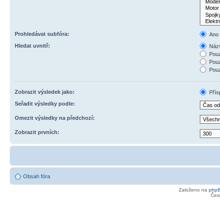
Prohledávat subfóra:
Ano
Hledat uvnitř:
Názv
Pouz
Pouz
Pouz
Zobrazit výsledek jako:
Přís
Seřadit výsledky podle:
Omezit výsledky na předchozí:
Zobrazit prvních:
Obsah fóra
Založeno na
php
Čes