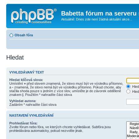
Babetta fórum na serveru 
Aktuálně: Dnes zde není žádná aktuální akce...
Obsah fóra
Hledat
VYHLEDÁVANÝ TEXT
Hledat klíčová slova:
Umístění
+
před slovem znamená, že slovo musí být ve výsledku přítomno,
Hled
a
-
znamená, že slovo nemá být ve výsledku přítomno. Pokud chcete, aby
stačila shoda pouze s jedním z více slov, umístěte je do závorek oddělené
Hled
znakem
|
. Použitím * nahradíte část slova
Vyhledat autora:
Zadáním * nahradíte část slova
NASTAVENÍ VYHLEDÁVÁNÍ
Prohledávat fóra:
Zvolte fórum nebo fóra, ve kterých chcete vyhledávat. Subfóra jsou
prohledávána automaticky, pokud nezvolíte jinak.