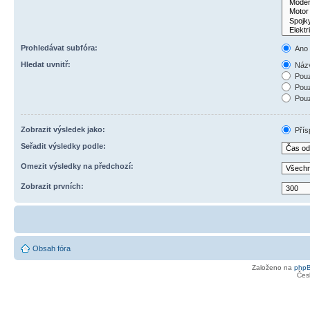
Prohledávat subfóra:
Ano
Hledat uvnitř:
Názv
Pouz
Pouz
Pouz
Zobrazit výsledek jako:
Přís
Seřadit výsledky podle:
Omezit výsledky na předchozí:
Zobrazit prvních:
Obsah fóra
Založeno na
php
Čes