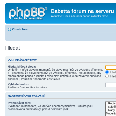
Babetta fórum na serveru 
Aktuálně: Dnes zde není žádná aktuální akce...
Obsah fóra
Hledat
VYHLEDÁVANÝ TEXT
Hledat klíčová slova:
Umístění
+
před slovem znamená, že slovo musí být ve výsledku přítomno,
Hled
a
-
znamená, že slovo nemá být ve výsledku přítomno. Pokud chcete, aby
stačila shoda pouze s jedním z více slov, umístěte je do závorek oddělené
Hled
znakem
|
. Použitím * nahradíte část slova
Vyhledat autora:
Zadáním * nahradíte část slova
NASTAVENÍ VYHLEDÁVÁNÍ
Prohledávat fóra:
Zvolte fórum nebo fóra, ve kterých chcete vyhledávat. Subfóra jsou
prohledávána automaticky, pokud nezvolíte jinak.