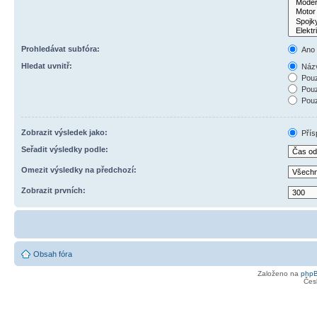
Prohledávat subfóra:
Ano
Hledat uvnitř:
Názv
Pouz
Pouz
Pouz
Zobrazit výsledek jako:
Přís
Seřadit výsledky podle:
Omezit výsledky na předchozí:
Zobrazit prvních:
Obsah fóra
Založeno na
php
Čes