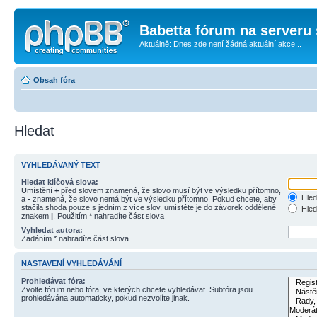
Babetta fórum na serveru 
Aktuálně: Dnes zde není žádná aktuální akce...
Obsah fóra
Hledat
VYHLEDÁVANÝ TEXT
Hledat klíčová slova:
Umístění
+
před slovem znamená, že slovo musí být ve výsledku přítomno,
Hled
a
-
znamená, že slovo nemá být ve výsledku přítomno. Pokud chcete, aby
stačila shoda pouze s jedním z více slov, umístěte je do závorek oddělené
Hled
znakem
|
. Použitím * nahradíte část slova
Vyhledat autora:
Zadáním * nahradíte část slova
NASTAVENÍ VYHLEDÁVÁNÍ
Prohledávat fóra:
Zvolte fórum nebo fóra, ve kterých chcete vyhledávat. Subfóra jsou
prohledávána automaticky, pokud nezvolíte jinak.