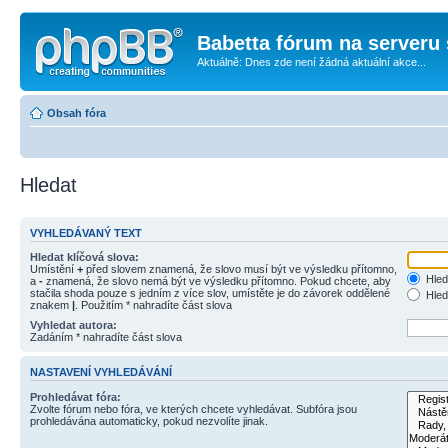
Babetta fórum na serveru 
Aktuálně: Dnes zde není žádná aktuální akce...
Obsah fóra
Hledat
VYHLEDÁVANÝ TEXT
Hledat klíčová slova:
Umístění
+
před slovem znamená, že slovo musí být ve výsledku přítomno,
Hled
a
-
znamená, že slovo nemá být ve výsledku přítomno. Pokud chcete, aby
stačila shoda pouze s jedním z více slov, umístěte je do závorek oddělené
Hled
znakem
|
. Použitím * nahradíte část slova
Vyhledat autora:
Zadáním * nahradíte část slova
NASTAVENÍ VYHLEDÁVÁNÍ
Prohledávat fóra:
Zvolte fórum nebo fóra, ve kterých chcete vyhledávat. Subfóra jsou
prohledávána automaticky, pokud nezvolíte jinak.