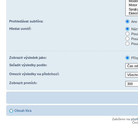
Prohledávat subfóra:
Ano
Hledat uvnitř:
Názv
Pouz
Pouz
Pouz
Zobrazit výsledek jako:
Přís
Seřadit výsledky podle:
Omezit výsledky na předchozí:
Zobrazit prvních:
Obsah fóra
Založeno na
php
Čes