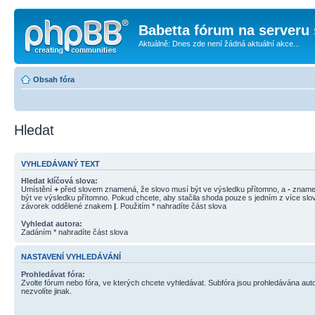
Babetta fórum na serveru 
Aktuálně: Dnes zde není žádná aktuální akce...
Obsah fóra
Hledat
VYHLEDÁVANÝ TEXT
Hledat klíčová slova:
Umístění
+
před slovem znamená, že slovo musí být ve výsledku přítomno, a
-
znamen
být ve výsledku přítomno. Pokud chcete, aby stačila shoda pouze s jedním z více slov
závorek oddělené znakem
|
. Použitím * nahradíte část slova
Vyhledat autora:
Zadáním * nahradíte část slova
NASTAVENÍ VYHLEDÁVÁNÍ
Prohledávat fóra:
Zvolte fórum nebo fóra, ve kterých chcete vyhledávat. Subfóra jsou prohledávána aut
nezvolíte jinak.