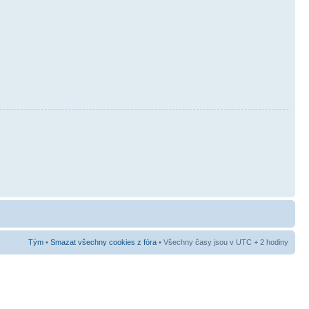
Tým
•
Smazat všechny cookies z fóra
• Všechny časy jsou v UTC + 2 hodiny