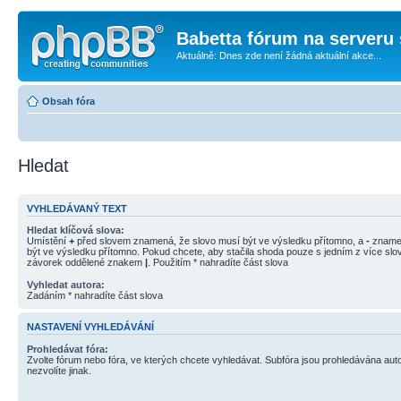
Babetta fórum na serveru 
Aktuálně: Dnes zde není žádná aktuální akce...
Obsah fóra
Hledat
VYHLEDÁVANÝ TEXT
Hledat klíčová slova:
Umístění
+
před slovem znamená, že slovo musí být ve výsledku přítomno, a
-
znamen
být ve výsledku přítomno. Pokud chcete, aby stačila shoda pouze s jedním z více slov
závorek oddělené znakem
|
. Použitím * nahradíte část slova
Vyhledat autora:
Zadáním * nahradíte část slova
NASTAVENÍ VYHLEDÁVÁNÍ
Prohledávat fóra:
Zvolte fórum nebo fóra, ve kterých chcete vyhledávat. Subfóra jsou prohledávána aut
nezvolíte jinak.