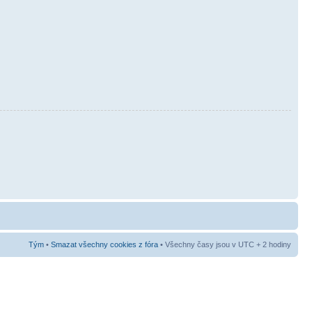
Tým
•
Smazat všechny cookies z fóra
• Všechny časy jsou v UTC + 2 hodiny