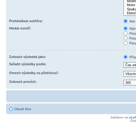
Prohledávat subfóra:
Ano
Hledat uvnitř:
Názv
Pouz
Pouz
Pouz
Zobrazit výsledek jako:
Přís
Seřadit výsledky podle:
Omezit výsledky na předchozí:
Zobrazit prvních:
Obsah fóra
Založeno na
php
Čes