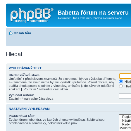
Babetta fórum na serveru 
Aktuálně: Dnes zde není žádná aktuální akce...
Obsah fóra
Hledat
VYHLEDÁVANÝ TEXT
Hledat klíčová slova:
Umístění
+
před slovem znamená, že slovo musí být ve výsledku přítomno,
Hled
a
-
znamená, že slovo nemá být ve výsledku přítomno. Pokud chcete, aby
stačila shoda pouze s jedním z více slov, umístěte je do závorek oddělené
Hled
znakem
|
. Použitím * nahradíte část slova
Vyhledat autora:
Zadáním * nahradíte část slova
NASTAVENÍ VYHLEDÁVÁNÍ
Prohledávat fóra:
Zvolte fórum nebo fóra, ve kterých chcete vyhledávat. Subfóra jsou
prohledávána automaticky, pokud nezvolíte jinak.