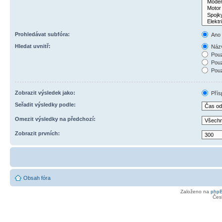
Prohledávat subfóra:
Ano
Hledat uvnitř:
Názv
Pouz
Pouz
Pouz
Zobrazit výsledek jako:
Přís
Seřadit výsledky podle:
Omezit výsledky na předchozí:
Zobrazit prvních:
Obsah fóra
Založeno na
php
Čes