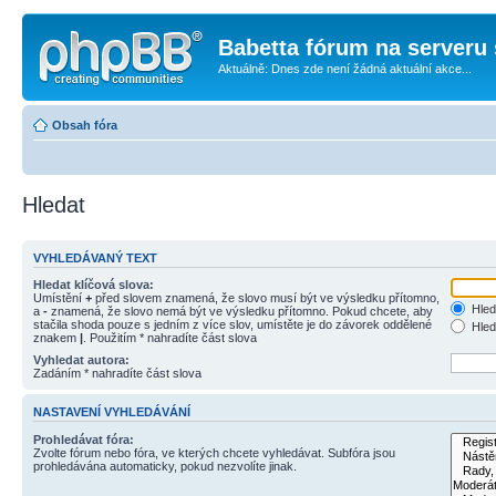
Babetta fórum na serveru 
Aktuálně: Dnes zde není žádná aktuální akce...
Obsah fóra
Hledat
VYHLEDÁVANÝ TEXT
Hledat klíčová slova:
Umístění
+
před slovem znamená, že slovo musí být ve výsledku přítomno,
Hled
a
-
znamená, že slovo nemá být ve výsledku přítomno. Pokud chcete, aby
stačila shoda pouze s jedním z více slov, umístěte je do závorek oddělené
Hled
znakem
|
. Použitím * nahradíte část slova
Vyhledat autora:
Zadáním * nahradíte část slova
NASTAVENÍ VYHLEDÁVÁNÍ
Prohledávat fóra:
Zvolte fórum nebo fóra, ve kterých chcete vyhledávat. Subfóra jsou
prohledávána automaticky, pokud nezvolíte jinak.