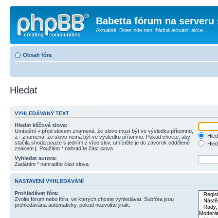
Babetta fórum na serveru 
Aktuálně: Dnes zde není žádná aktuální akce...
Obsah fóra
Hledat
VYHLEDÁVANÝ TEXT
Hledat klíčová slova:
Umístění
+
před slovem znamená, že slovo musí být ve výsledku přítomno,
Hled
a
-
znamená, že slovo nemá být ve výsledku přítomno. Pokud chcete, aby
stačila shoda pouze s jedním z více slov, umístěte je do závorek oddělené
Hled
znakem
|
. Použitím * nahradíte část slova
Vyhledat autora:
Zadáním * nahradíte část slova
NASTAVENÍ VYHLEDÁVÁNÍ
Prohledávat fóra:
Zvolte fórum nebo fóra, ve kterých chcete vyhledávat. Subfóra jsou
prohledávána automaticky, pokud nezvolíte jinak.