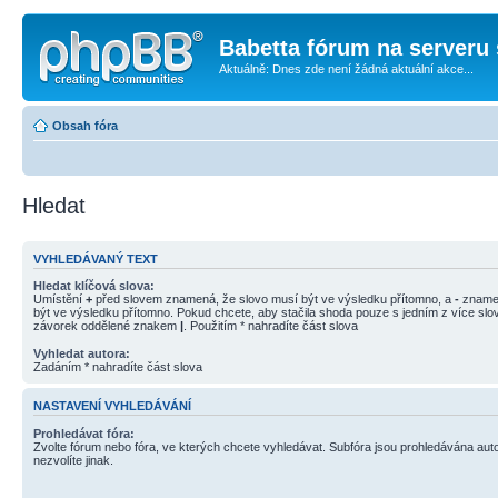
Babetta fórum na serveru 
Aktuálně: Dnes zde není žádná aktuální akce...
Obsah fóra
Hledat
VYHLEDÁVANÝ TEXT
Hledat klíčová slova:
Umístění
+
před slovem znamená, že slovo musí být ve výsledku přítomno, a
-
znamen
být ve výsledku přítomno. Pokud chcete, aby stačila shoda pouze s jedním z více slov
závorek oddělené znakem
|
. Použitím * nahradíte část slova
Vyhledat autora:
Zadáním * nahradíte část slova
NASTAVENÍ VYHLEDÁVÁNÍ
Prohledávat fóra:
Zvolte fórum nebo fóra, ve kterých chcete vyhledávat. Subfóra jsou prohledávána aut
nezvolíte jinak.