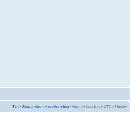
Tým
•
Smazat všechny cookies z fóra
• Všechny časy jsou v UTC + 2 hodiny