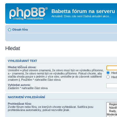
Babetta fórum na serveru 
Aktuálně: Dnes zde není žádná aktuální akce...
Obsah fóra
Hledat
VYHLEDÁVANÝ TEXT
Hledat klíčová slova:
Umístění
+
před slovem znamená, že slovo musí být ve výsledku přítomno,
Hled
a
-
znamená, že slovo nemá být ve výsledku přítomno. Pokud chcete, aby
stačila shoda pouze s jedním z více slov, umístěte je do závorek oddělené
Hled
znakem
|
. Použitím * nahradíte část slova
Vyhledat autora:
Zadáním * nahradíte část slova
NASTAVENÍ VYHLEDÁVÁNÍ
Prohledávat fóra:
Zvolte fórum nebo fóra, ve kterých chcete vyhledávat. Subfóra jsou
prohledávána automaticky, pokud nezvolíte jinak.