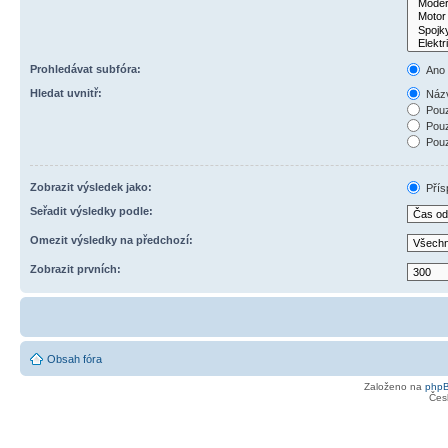
Prohledávat subfóra:
Ano
Hledat uvnitř:
Názv
Pouz
Pouz
Pouz
Zobrazit výsledek jako:
Přís
Seřadit výsledky podle:
Omezit výsledky na předchozí:
Zobrazit prvních:
Obsah fóra
Založeno na
php
Čes