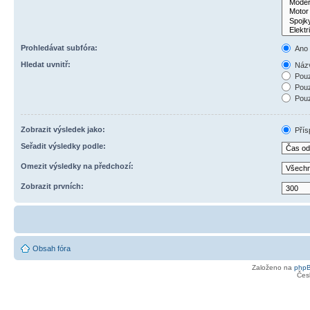
Prohledávat subfóra:
Ano
Hledat uvnitř:
Názv
Pouz
Pouz
Pouz
Zobrazit výsledek jako:
Přís
Seřadit výsledky podle:
Omezit výsledky na předchozí:
Zobrazit prvních:
Obsah fóra
Založeno na
php
Čes