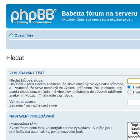
Babetta fórum na serveru 
Aktuálně: Dnes zde není žádná aktuální akce...
Obsah fóra
Hledat
VYHLEDÁVANÝ TEXT
Hledat klíčová slova:
Umístění
+
před slovem znamená, že slovo musí být ve výsledku přítomno,
Hled
a
-
znamená, že slovo nemá být ve výsledku přítomno. Pokud chcete, aby
stačila shoda pouze s jedním z více slov, umístěte je do závorek oddělené
Hled
znakem
|
. Použitím * nahradíte část slova
Vyhledat autora:
Zadáním * nahradíte část slova
NASTAVENÍ VYHLEDÁVÁNÍ
Prohledávat fóra:
Zvolte fórum nebo fóra, ve kterých chcete vyhledávat. Subfóra jsou
prohledávána automaticky, pokud nezvolíte jinak.