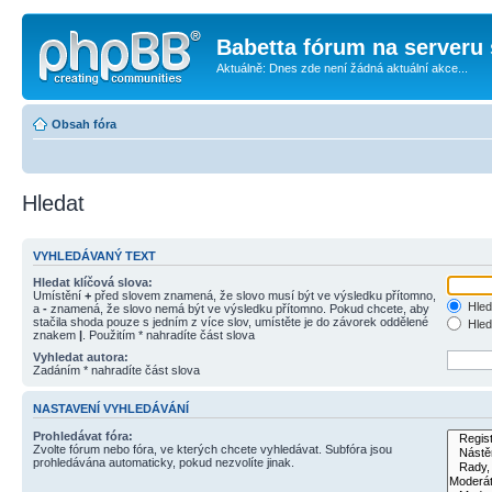
Babetta fórum na serveru 
Aktuálně: Dnes zde není žádná aktuální akce...
Obsah fóra
Hledat
VYHLEDÁVANÝ TEXT
Hledat klíčová slova:
Umístění
+
před slovem znamená, že slovo musí být ve výsledku přítomno,
Hled
a
-
znamená, že slovo nemá být ve výsledku přítomno. Pokud chcete, aby
stačila shoda pouze s jedním z více slov, umístěte je do závorek oddělené
Hled
znakem
|
. Použitím * nahradíte část slova
Vyhledat autora:
Zadáním * nahradíte část slova
NASTAVENÍ VYHLEDÁVÁNÍ
Prohledávat fóra:
Zvolte fórum nebo fóra, ve kterých chcete vyhledávat. Subfóra jsou
prohledávána automaticky, pokud nezvolíte jinak.