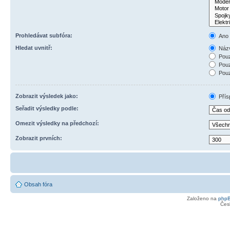
Prohledávat subfóra:
Ano
Hledat uvnitř:
Názv
Pouz
Pouz
Pouz
Zobrazit výsledek jako:
Přís
Seřadit výsledky podle:
Omezit výsledky na předchozí:
Zobrazit prvních:
Obsah fóra
Založeno na
php
Čes