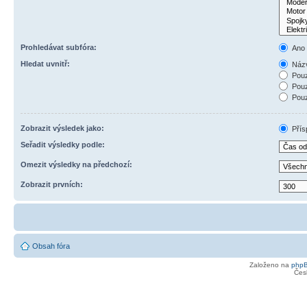
Prohledávat subfóra:
Ano
Hledat uvnitř:
Názv
Pouz
Pouz
Pouz
Zobrazit výsledek jako:
Přís
Seřadit výsledky podle:
Omezit výsledky na předchozí:
Zobrazit prvních:
Obsah fóra
Založeno na
php
Čes