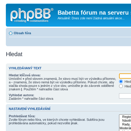
Babetta fórum na serveru 
Aktuálně: Dnes zde není žádná aktuální akce...
Obsah fóra
Hledat
VYHLEDÁVANÝ TEXT
Hledat klíčová slova:
Umístění
+
před slovem znamená, že slovo musí být ve výsledku přítomno,
Hled
a
-
znamená, že slovo nemá být ve výsledku přítomno. Pokud chcete, aby
stačila shoda pouze s jedním z více slov, umístěte je do závorek oddělené
Hled
znakem
|
. Použitím * nahradíte část slova
Vyhledat autora:
Zadáním * nahradíte část slova
NASTAVENÍ VYHLEDÁVÁNÍ
Prohledávat fóra:
Zvolte fórum nebo fóra, ve kterých chcete vyhledávat. Subfóra jsou
prohledávána automaticky, pokud nezvolíte jinak.