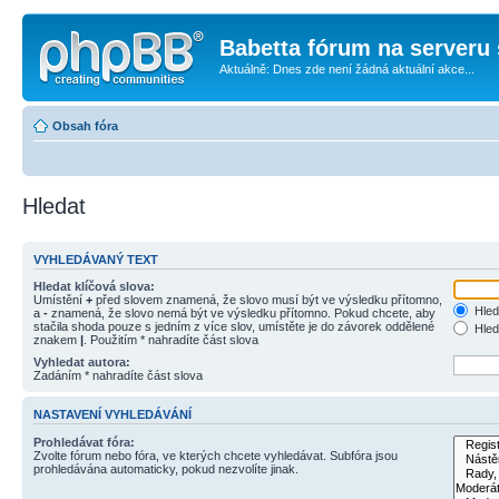
Babetta fórum na serveru 
Aktuálně: Dnes zde není žádná aktuální akce...
Obsah fóra
Hledat
VYHLEDÁVANÝ TEXT
Hledat klíčová slova:
Umístění
+
před slovem znamená, že slovo musí být ve výsledku přítomno,
Hled
a
-
znamená, že slovo nemá být ve výsledku přítomno. Pokud chcete, aby
stačila shoda pouze s jedním z více slov, umístěte je do závorek oddělené
Hled
znakem
|
. Použitím * nahradíte část slova
Vyhledat autora:
Zadáním * nahradíte část slova
NASTAVENÍ VYHLEDÁVÁNÍ
Prohledávat fóra:
Zvolte fórum nebo fóra, ve kterých chcete vyhledávat. Subfóra jsou
prohledávána automaticky, pokud nezvolíte jinak.