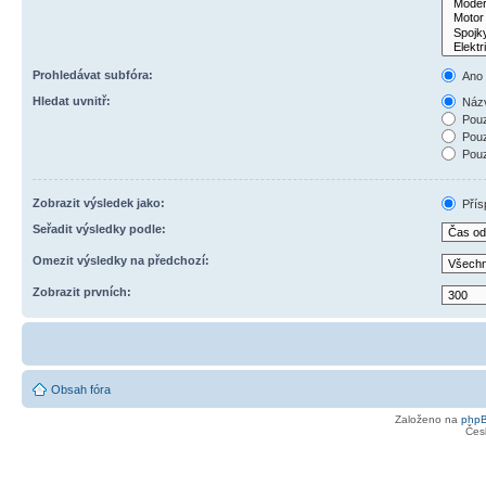
Prohledávat subfóra:
Ano
Hledat uvnitř:
Názv
Pouz
Pouz
Pouz
Zobrazit výsledek jako:
Přís
Seřadit výsledky podle:
Omezit výsledky na předchozí:
Zobrazit prvních:
Obsah fóra
Založeno na
php
Čes