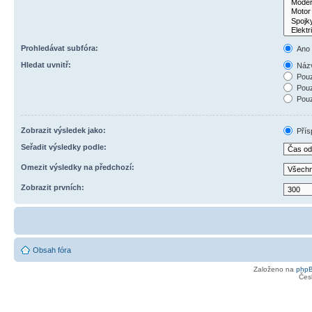
Prohledávat subfóra:
Ano
Hledat uvnitř:
Názv
Pouz
Pouz
Pouz
Zobrazit výsledek jako:
Přís
Seřadit výsledky podle:
Omezit výsledky na předchozí:
Zobrazit prvních:
Obsah fóra
Založeno na
php
Čes