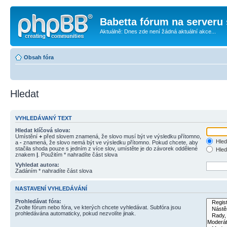
Babetta fórum na serveru 
Aktuálně: Dnes zde není žádná aktuální akce...
Obsah fóra
Hledat
VYHLEDÁVANÝ TEXT
Hledat klíčová slova:
Umístění
+
před slovem znamená, že slovo musí být ve výsledku přítomno,
Hled
a
-
znamená, že slovo nemá být ve výsledku přítomno. Pokud chcete, aby
stačila shoda pouze s jedním z více slov, umístěte je do závorek oddělené
Hled
znakem
|
. Použitím * nahradíte část slova
Vyhledat autora:
Zadáním * nahradíte část slova
NASTAVENÍ VYHLEDÁVÁNÍ
Prohledávat fóra:
Zvolte fórum nebo fóra, ve kterých chcete vyhledávat. Subfóra jsou
prohledávána automaticky, pokud nezvolíte jinak.