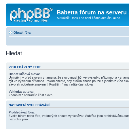
Babetta fórum na serveru 
Aktuálně: Dnes zde není žádná aktuální akce...
Obsah fóra
Hledat
VYHLEDÁVANÝ TEXT
Hledat klíčová slova:
Umístění
+
před slovem znamená, že slovo musí být ve výsledku přítomno, a
-
znamen
být ve výsledku přítomno. Pokud chcete, aby stačila shoda pouze s jedním z více slov
závorek oddělené znakem
|
. Použitím * nahradíte část slova
Vyhledat autora:
Zadáním * nahradíte část slova
NASTAVENÍ VYHLEDÁVÁNÍ
Prohledávat fóra:
Zvolte fórum nebo fóra, ve kterých chcete vyhledávat. Subfóra jsou prohledávána aut
nezvolíte jinak.