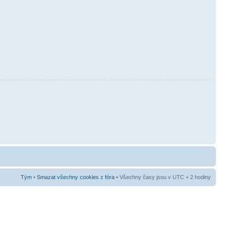
Tým
•
Smazat všechny cookies z fóra
• Všechny časy jsou v UTC + 2 hodiny