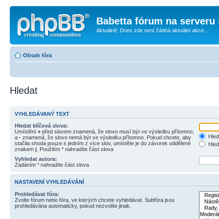
Babetta fórum na serveru 
Aktuálně: Dnes zde není žádná aktuální akce...
Obsah fóra
Hledat
VYHLEDÁVANÝ TEXT
Hledat klíčová slova:
Umístění
+
před slovem znamená, že slovo musí být ve výsledku přítomno,
Hled
a
-
znamená, že slovo nemá být ve výsledku přítomno. Pokud chcete, aby
stačila shoda pouze s jedním z více slov, umístěte je do závorek oddělené
Hled
znakem
|
. Použitím * nahradíte část slova
Vyhledat autora:
Zadáním * nahradíte část slova
NASTAVENÍ VYHLEDÁVÁNÍ
Prohledávat fóra:
Zvolte fórum nebo fóra, ve kterých chcete vyhledávat. Subfóra jsou
prohledávána automaticky, pokud nezvolíte jinak.