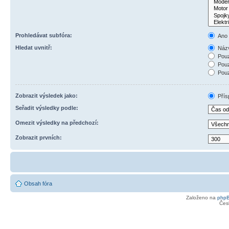
Prohledávat subfóra:
Ano
Hledat uvnitř:
Názv
Pouz
Pouz
Pouz
Zobrazit výsledek jako:
Přís
Seřadit výsledky podle:
Omezit výsledky na předchozí:
Zobrazit prvních:
Obsah fóra
Založeno na
php
Čes