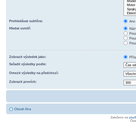
Prohledávat subfóra:
Ano
Hledat uvnitř:
Názv
Pouz
Pouz
Pouz
Zobrazit výsledek jako:
Přís
Seřadit výsledky podle:
Omezit výsledky na předchozí:
Zobrazit prvních:
Obsah fóra
Založeno na
php
Čes