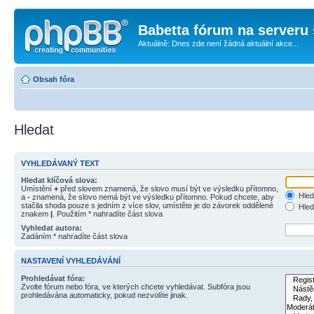
Babetta fórum na serveru 
Aktuálně: Dnes zde není žádná aktuální akce...
Obsah fóra
Hledat
VYHLEDÁVANÝ TEXT
Hledat klíčová slova:
Umístění
+
před slovem znamená, že slovo musí být ve výsledku přítomno,
Hled
a
-
znamená, že slovo nemá být ve výsledku přítomno. Pokud chcete, aby
stačila shoda pouze s jedním z více slov, umístěte je do závorek oddělené
Hled
znakem
|
. Použitím * nahradíte část slova
Vyhledat autora:
Zadáním * nahradíte část slova
NASTAVENÍ VYHLEDÁVÁNÍ
Prohledávat fóra:
Zvolte fórum nebo fóra, ve kterých chcete vyhledávat. Subfóra jsou
prohledávána automaticky, pokud nezvolíte jinak.