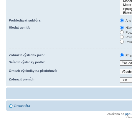
Prohledávat subfóra:
Ano
Hledat uvnitř:
Názv
Pouz
Pouz
Pouz
Zobrazit výsledek jako:
Přís
Seřadit výsledky podle:
Omezit výsledky na předchozí:
Zobrazit prvních:
Obsah fóra
Založeno na
php
Čes