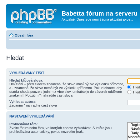
Babetta fórum na serveru 
Aktuálně: Dnes zde není žádná aktuální akce...
Obsah fóra
Hledat
VYHLEDÁVANÝ TEXT
Hledat klíčová slova:
Umístění
+
před slovem znamená, že slovo musí být ve výsledku přítomno,
Hled
a
-
znamená, že slovo nemá být ve výsledku přítomno. Pokud chcete, aby
stačila shoda pouze s jedním z více slov, umístěte je do závorek oddělené
Hled
znakem
|
. Použitím * nahradíte část slova
Vyhledat autora:
Zadáním * nahradíte část slova
NASTAVENÍ VYHLEDÁVÁNÍ
Prohledávat fóra:
Zvolte fórum nebo fóra, ve kterých chcete vyhledávat. Subfóra jsou
prohledávána automaticky, pokud nezvolíte jinak.