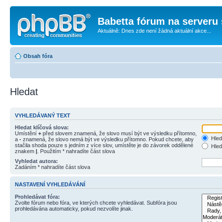
Babetta fórum na serveru 
Aktuálně: Dnes zde není žádná aktuální akce...
Obsah fóra
Hledat
VYHLEDÁVANÝ TEXT
Hledat klíčová slova:
Umístění
+
před slovem znamená, že slovo musí být ve výsledku přítomno,
Hled
a
-
znamená, že slovo nemá být ve výsledku přítomno. Pokud chcete, aby
stačila shoda pouze s jedním z více slov, umístěte je do závorek oddělené
Hled
znakem
|
. Použitím * nahradíte část slova
Vyhledat autora:
Zadáním * nahradíte část slova
NASTAVENÍ VYHLEDÁVÁNÍ
Prohledávat fóra:
Zvolte fórum nebo fóra, ve kterých chcete vyhledávat. Subfóra jsou
prohledávána automaticky, pokud nezvolíte jinak.