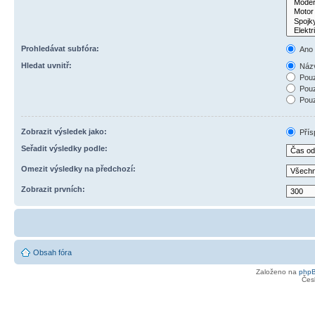
Prohledávat subfóra:
Ano
Hledat uvnitř:
Názv
Pouz
Pouz
Pouz
Zobrazit výsledek jako:
Přís
Seřadit výsledky podle:
Omezit výsledky na předchozí:
Zobrazit prvních:
Obsah fóra
Založeno na
php
Čes