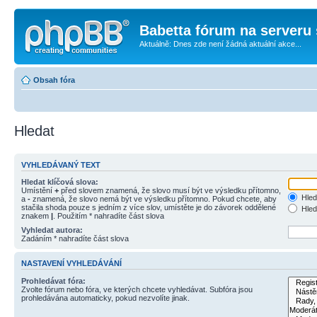
Babetta fórum na serveru 
Aktuálně: Dnes zde není žádná aktuální akce...
Obsah fóra
Hledat
VYHLEDÁVANÝ TEXT
Hledat klíčová slova:
Umístění
+
před slovem znamená, že slovo musí být ve výsledku přítomno,
Hled
a
-
znamená, že slovo nemá být ve výsledku přítomno. Pokud chcete, aby
stačila shoda pouze s jedním z více slov, umístěte je do závorek oddělené
Hled
znakem
|
. Použitím * nahradíte část slova
Vyhledat autora:
Zadáním * nahradíte část slova
NASTAVENÍ VYHLEDÁVÁNÍ
Prohledávat fóra:
Zvolte fórum nebo fóra, ve kterých chcete vyhledávat. Subfóra jsou
prohledávána automaticky, pokud nezvolíte jinak.