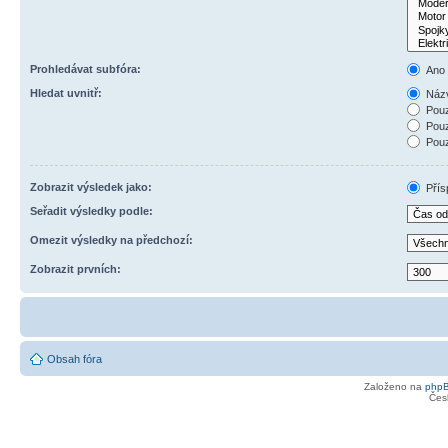
Prohledávat subfóra:
Ano
Hledat uvnitř:
Názv
Pouz
Pouz
Pouz
Zobrazit výsledek jako:
Přís
Seřadit výsledky podle:
Omezit výsledky na předchozí:
Zobrazit prvních:
Obsah fóra
Založeno na
php
Čes