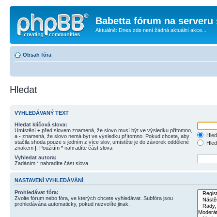
Babetta fórum na serveru 
Aktuálně: Dnes zde není žádná aktuální akce...
Obsah fóra
Hledat
VYHLEDÁVANÝ TEXT
Hledat klíčová slova:
Umístění
+
před slovem znamená, že slovo musí být ve výsledku přítomno,
Hled
a
-
znamená, že slovo nemá být ve výsledku přítomno. Pokud chcete, aby
stačila shoda pouze s jedním z více slov, umístěte je do závorek oddělené
Hled
znakem
|
. Použitím * nahradíte část slova
Vyhledat autora:
Zadáním * nahradíte část slova
NASTAVENÍ VYHLEDÁVÁNÍ
Prohledávat fóra:
Zvolte fórum nebo fóra, ve kterých chcete vyhledávat. Subfóra jsou
prohledávána automaticky, pokud nezvolíte jinak.