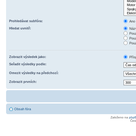
Prohledávat subfóra:
Ano
Hledat uvnitř:
Názv
Pouz
Pouz
Pouz
Zobrazit výsledek jako:
Přís
Seřadit výsledky podle:
Omezit výsledky na předchozí:
Zobrazit prvních:
Obsah fóra
Založeno na
php
Čes