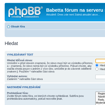
Babetta fórum na serveru 
Aktuálně: Dnes zde není žádná aktuální akce...
Obsah fóra
Hledat
VYHLEDÁVANÝ TEXT
Hledat klíčová slova:
Umístění
+
před slovem znamená, že slovo musí být ve výsledku přítomno,
Hled
a
-
znamená, že slovo nemá být ve výsledku přítomno. Pokud chcete, aby
stačila shoda pouze s jedním z více slov, umístěte je do závorek oddělené
Hled
znakem
|
. Použitím * nahradíte část slova
Vyhledat autora:
Zadáním * nahradíte část slova
NASTAVENÍ VYHLEDÁVÁNÍ
Prohledávat fóra:
Zvolte fórum nebo fóra, ve kterých chcete vyhledávat. Subfóra jsou
prohledávána automaticky, pokud nezvolíte jinak.