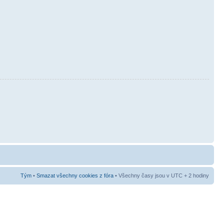
Tým
•
Smazat všechny cookies z fóra
• Všechny časy jsou v UTC + 2 hodiny