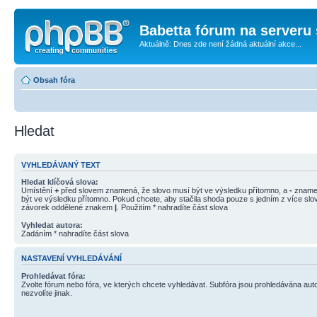
Babetta fórum na serveru 
Aktuálně: Dnes zde není žádná aktuální akce...
Obsah fóra
Hledat
VYHLEDÁVANÝ TEXT
Hledat klíčová slova:
Umístění
+
před slovem znamená, že slovo musí být ve výsledku přítomno, a
-
znamen
být ve výsledku přítomno. Pokud chcete, aby stačila shoda pouze s jedním z více slov
závorek oddělené znakem
|
. Použitím * nahradíte část slova
Vyhledat autora:
Zadáním * nahradíte část slova
NASTAVENÍ VYHLEDÁVÁNÍ
Prohledávat fóra:
Zvolte fórum nebo fóra, ve kterých chcete vyhledávat. Subfóra jsou prohledávána aut
nezvolíte jinak.