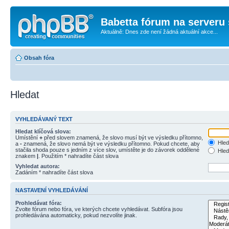
Babetta fórum na serveru 
Aktuálně: Dnes zde není žádná aktuální akce...
Obsah fóra
Hledat
VYHLEDÁVANÝ TEXT
Hledat klíčová slova:
Umístění
+
před slovem znamená, že slovo musí být ve výsledku přítomno,
Hled
a
-
znamená, že slovo nemá být ve výsledku přítomno. Pokud chcete, aby
stačila shoda pouze s jedním z více slov, umístěte je do závorek oddělené
Hled
znakem
|
. Použitím * nahradíte část slova
Vyhledat autora:
Zadáním * nahradíte část slova
NASTAVENÍ VYHLEDÁVÁNÍ
Prohledávat fóra:
Zvolte fórum nebo fóra, ve kterých chcete vyhledávat. Subfóra jsou
prohledávána automaticky, pokud nezvolíte jinak.