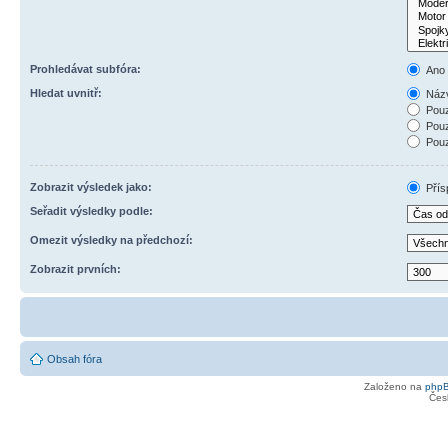
Prohledávat subfóra:
Ano
Hledat uvnitř:
Názv
Pouz
Pouz
Pouz
Zobrazit výsledek jako:
Přís
Seřadit výsledky podle:
Omezit výsledky na předchozí:
Zobrazit prvních:
Obsah fóra
Založeno na
php
Čes