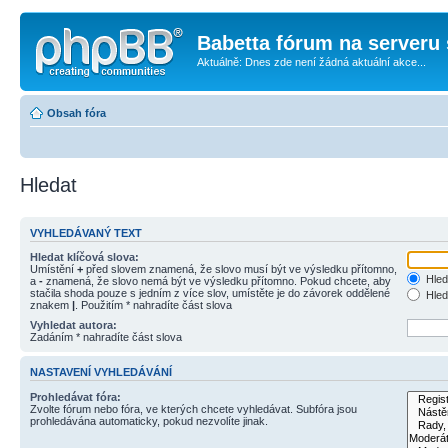
Babetta fórum na serveru 
Aktuálně: Dnes zde není žádná aktuální akce...
Obsah fóra
Hledat
VYHLEDÁVANÝ TEXT
Hledat klíčová slova:
Umístění
+
před slovem znamená, že slovo musí být ve výsledku přítomno,
Hled
a
-
znamená, že slovo nemá být ve výsledku přítomno. Pokud chcete, aby
stačila shoda pouze s jedním z více slov, umístěte je do závorek oddělené
Hled
znakem
|
. Použitím * nahradíte část slova
Vyhledat autora:
Zadáním * nahradíte část slova
NASTAVENÍ VYHLEDÁVÁNÍ
Prohledávat fóra:
Zvolte fórum nebo fóra, ve kterých chcete vyhledávat. Subfóra jsou
prohledávána automaticky, pokud nezvolíte jinak.