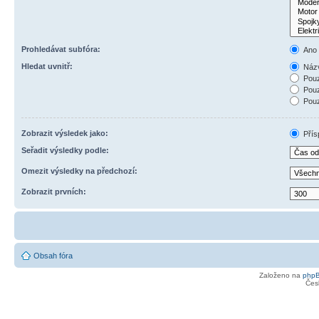
Prohledávat subfóra:
Ano
Hledat uvnitř:
Názv
Pouz
Pouz
Pouz
Zobrazit výsledek jako:
Přís
Seřadit výsledky podle:
Omezit výsledky na předchozí:
Zobrazit prvních:
Obsah fóra
Založeno na
php
Čes