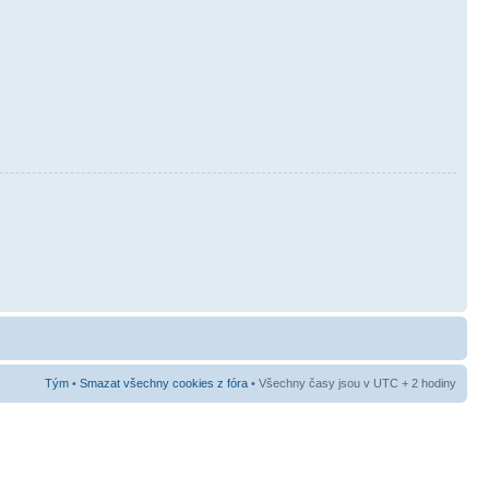
Tým
•
Smazat všechny cookies z fóra
• Všechny časy jsou v UTC + 2 hodiny