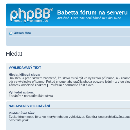
Babetta fórum na serveru 
Aktuálně: Dnes zde není žádná aktuální akce...
Obsah fóra
Hledat
VYHLEDÁVANÝ TEXT
Hledat klíčová slova:
Umístění
+
před slovem znamená, že slovo musí být ve výsledku přítomno, a
-
znamen
být ve výsledku přítomno. Pokud chcete, aby stačila shoda pouze s jedním z více slov
závorek oddělené znakem
|
. Použitím * nahradíte část slova
Vyhledat autora:
Zadáním * nahradíte část slova
NASTAVENÍ VYHLEDÁVÁNÍ
Prohledávat fóra:
Zvolte fórum nebo fóra, ve kterých chcete vyhledávat. Subfóra jsou prohledávána aut
nezvolíte jinak.