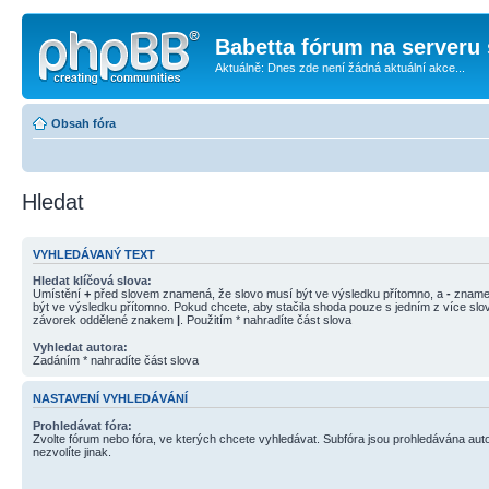
Babetta fórum na serveru 
Aktuálně: Dnes zde není žádná aktuální akce...
Obsah fóra
Hledat
VYHLEDÁVANÝ TEXT
Hledat klíčová slova:
Umístění
+
před slovem znamená, že slovo musí být ve výsledku přítomno, a
-
znamen
být ve výsledku přítomno. Pokud chcete, aby stačila shoda pouze s jedním z více slov
závorek oddělené znakem
|
. Použitím * nahradíte část slova
Vyhledat autora:
Zadáním * nahradíte část slova
NASTAVENÍ VYHLEDÁVÁNÍ
Prohledávat fóra:
Zvolte fórum nebo fóra, ve kterých chcete vyhledávat. Subfóra jsou prohledávána aut
nezvolíte jinak.