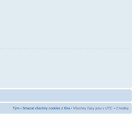
Tým
•
Smazat všechny cookies z fóra
• Všechny časy jsou v UTC + 2 hodiny